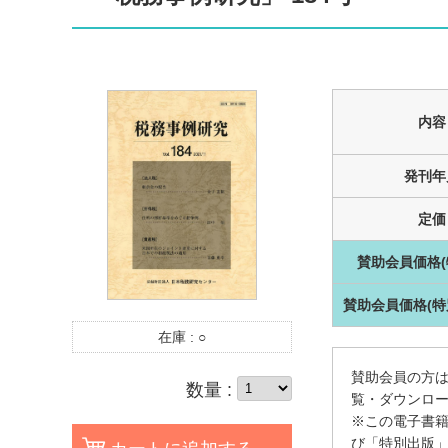
内容
発刊年
定価
賛助会員価格(
賛助会員価格(特
在庫 :
○
賛助会員の方は
数量 :
覧・ダウンロ
※この電子書
び「特別出版