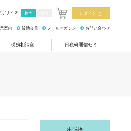
文字サイズ
ログイン
標準
拡大
業案内
賛助会員
メールマガジン
お問い合わせ
税務相談室
日税研通信ゼミ
出版物