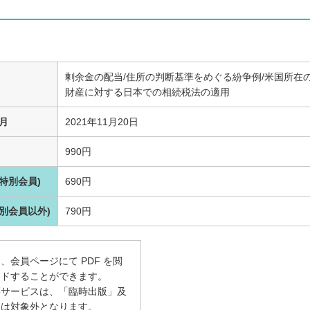
剰余金の配当/住所の判断基準をめぐる紛争例/米国所在
財産に対する日本での相続税法の適用
月
2021年11月20日
990円
特別会員)
690円
別会員以外)
790円
、会員ページにて PDF を閲
ードすることができます。
籍サービスは、「臨時出版」及
」は対象外となります。