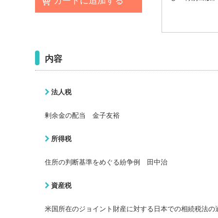
カートに追加する
内容
法人税
剰余金の配当 金子友裕
所得
税
住所の判断基準をめぐる紛争例 田中治
資産
税
米国所在のジョイント財産に対する日本での相続税法の