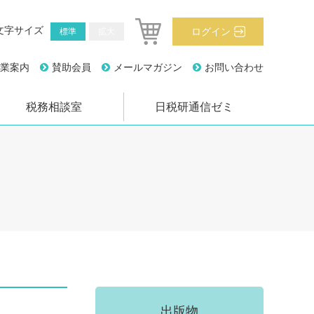
文字サイズ
ログイン
標準
拡大
業案内
賛助会員
メールマガジン
お問い合わせ
税務相談室
日税研通信ゼミ
出版物