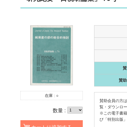
賛
賛助
在庫 :
○
賛助会員の方は
覧・ダウンロ
数量 :
※この電子書
び「特別出版