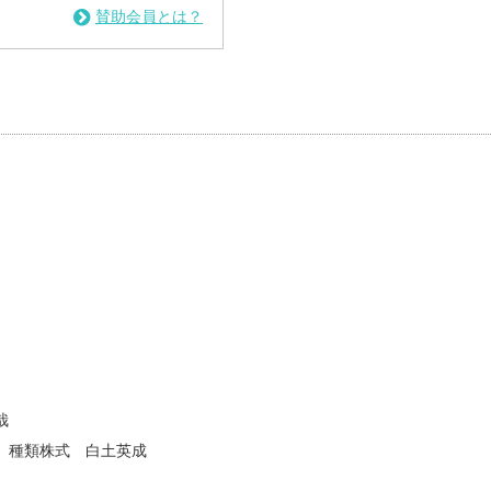
賛助会員とは？
哉
、種類株式 白土英成