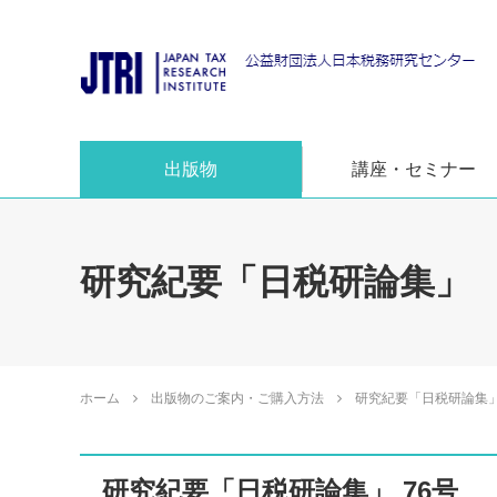
出版物
講座・セミナー
研究紀要「日税研論集」
ホーム
出版物のご案内・ご購入方法
研究紀要「日税研論集
研究紀要「日税研論集」 76号