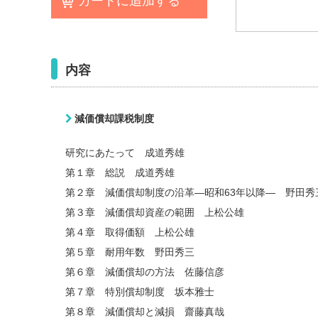
カートに追加する
内容
減価償却課税制度
研究にあたって 成道秀雄
第１章 総説 成道秀雄
第２章 減価償却制度の沿革―昭和63年以降― 野田秀
第３章 減価償却資産の範囲 上松公雄
第４章 取得価額 上松公雄
第５章 耐用年数 野田秀三
第６章 減価償却の方法 佐藤信彦
第７章 特別償却制度 坂本雅士
第８章 減価償却と減損 齋藤真哉