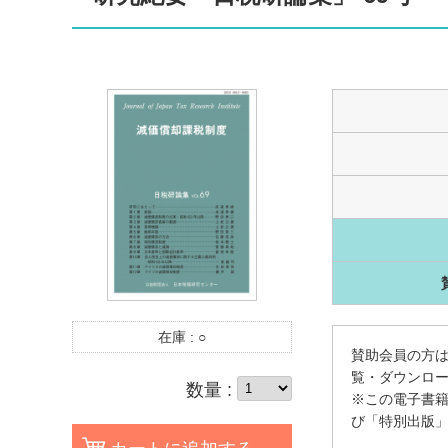
在庫 :
○
賛助会員の方は
覧・ダウンロ
数量 :
※この電子書
び「特別出版