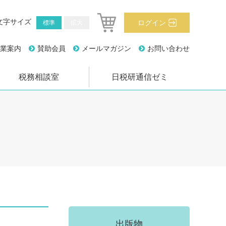
文字サイズ
ログイン
標準
拡大
業案内
賛助会員
メールマガジン
お問い合わせ
税務相談室
日税研通信ゼミ
出版物