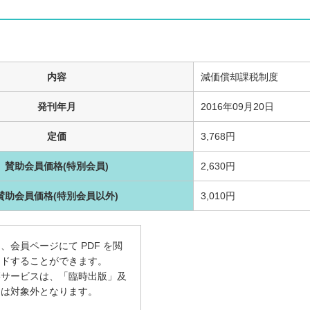
内容
減価償却課税制度
発刊年月
2016年09月20日
定価
3,768円
賛助会員価格(特別会員)
2,630円
賛助会員価格(特別会員以外)
3,010円
、会員ページにて PDF を閲
ードすることができます。
籍サービスは、「臨時出版」及
」は対象外となります。