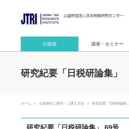
出版物
講座・セミナー
研究紀要「日税研論集」
ホーム
出版物のご案内・ご購入方法
研究紀要「日税研論集
研究紀要「日税研論集」 69号