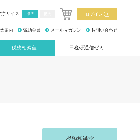
文字サイズ
ログイン
標準
拡大
業案内
賛助会員
メールマガジン
お問い合わせ
税務相談室
日税研通信ゼミ
税務相談室