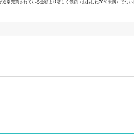
が通常売買されている金額より著しく低額（おおむね70％未満）でない