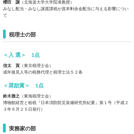
櫻田 譲
（北海道大学大学院准教授）
みなし配当・みなし譲渡課税が資本剰余金配当に与える影響につい
て
税理士の部
＜入 選＞ 1点
信太 貢
（東京税理士会）
成年後見人等の税務代理と税理士法５２条
＜奨励賞＞ 1点
鈴木雅之
（東海税理士会）
博物館経営と租税『日本消防防災装備研究所紀要』第１号（平成２
３年６月２５日発行）
実務家の部