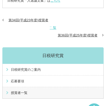
日税研究賞「入選論文集」は
こちら
第34回(平成23年度)授賞者
㆒覧
第36回(平成25年度)授賞者
日税研究賞
日税研究賞のご案内
応募要項
授賞者一覧